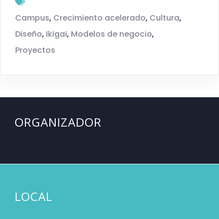
Campus
,
Crecimiento acelerado
,
Cultura
,
Diseño
,
Ikigai
,
Modelos de negocio
,
Proyectos
ORGANIZADOR
LOCAL