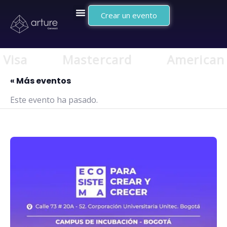
Crear un evento
Visa
Mastercard
American E
« Más eventos
Este evento ha pasado.