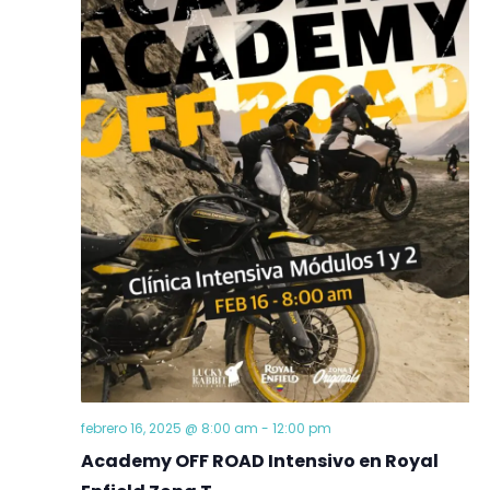
Ev
vistas
de
Event
febrero 16, 2025 @ 8:00 am
-
12:00 pm
Academy OFF ROAD Intensivo en Royal