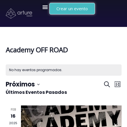
Crear un evento
Academy OFF ROAD
No hay eventos programados.
Naveg
Na
Próximos
Buscar
Lista
Últimos Eventos Pasados
Selecciona
de
de
la
vi
búsq
FEB
fecha.
de
16
y
2025