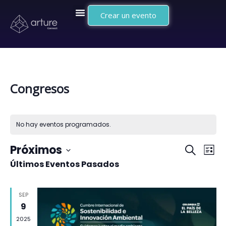
Crear un evento
Congresos
No hay eventos programados.
Naveg
Na
Próximos
Buscar
Lista
Últimos Eventos Pasados
Selecciona
de
de
la
vi
búsq
SEP
fecha.
de
9
y
2025