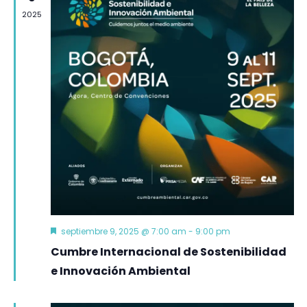
2025
Destacado
septiembre 9, 2025 @ 7:00 am
-
9:00 pm
Cumbre Internacional de Sostenibilidad
e Innovación Ambiental