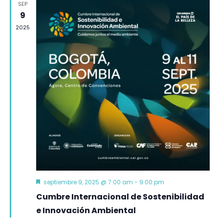
SEP
9
2025
Destacado
septiembre 9, 2025 @ 7:00 am
-
9:00 pm
Cumbre Internacional de Sostenibilidad
e Innovación Ambiental