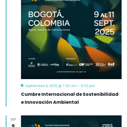
Ev
vistas
de
Event
Destacado
septiembre 9, 2025 @ 7:00 am
-
9:00 pm
Cumbre Internacional de Sostenibilidad
e Innovación Ambiental
SEP
9