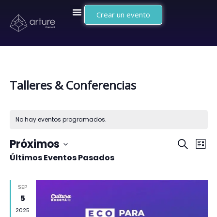
Crear un evento
Talleres & Conferencias
No hay eventos programados.
Naveg
Na
Próximos
Buscar
Lista
Últimos Eventos Pasados
Selecciona
de
de
la
vi
búsq
SEP
fecha.
de
5
y
2025