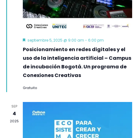
Destacado
septiembre 5, 2025 @ 9:00 am
-
6:00 pm
Posicionamiento en redes digitales y el
uso de la inteligencia artificial – Campus
de incubación Bogotá. Un programa de
Conexiones Creativas
Gratuito
SEP
4
2025