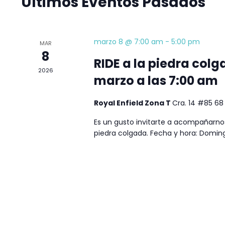
Eventos
Últimos Eventos Pasados
palabra
clave.
marzo 8 @ 7:00 am
-
5:00 pm
MAR
8
RIDE a la piedra col
2026
marzo a las 7:00 am
Royal Enfield Zona T
Cra. 14 #85 68
Es un gusto invitarte a acompañarno
piedra colgada. Fecha y hora: Domin