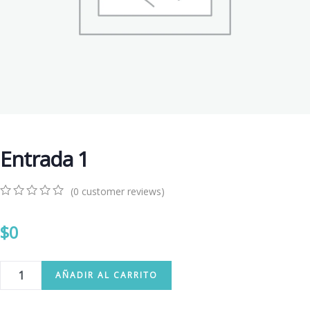
Entrada 1
(
0
customer reviews)
0
5
0
out
$
0
of
based
on
customer
AÑADIR AL CARRITO
ratings